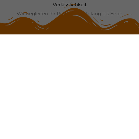
Verlässlichkeit
Wir begleiten Ihr Projekt von Anfang bis Ende
Kompetenz
Sie werden umfassend und individuell beraten
Transparenz
Sie erhalten eine detaillierte Planung und eine
transparente Kostenaufstellung