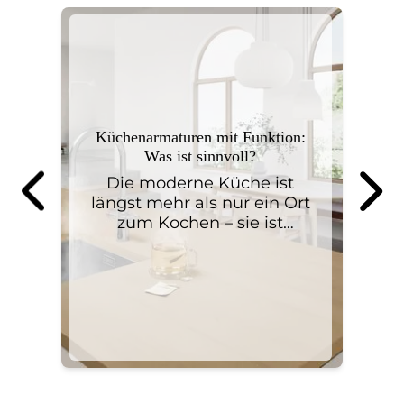
Küchenarmaturen mit Funktion:
Was ist sinnvoll?
Die moderne Küche ist
B
längst mehr als nur ein Ort
weiterlesen
wei
m
zum Kochen – sie ist
Lebensmittelpunkt,
Treffpunkt und zunehmend
auch Hightech-Zone. Kein
Wunder also, dass auch die
Küchenarmatur ein echtes
Multitalent geworden ist.
Neben dem klassischen
Warm- und Kaltwasser
bieten viele Modelle heute