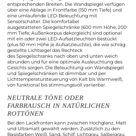
entsprechenden Breiten. Die Wandspiegel verfügen
über
eine Ablage in Frontfarbe (150 mm Tiefe) und
eine umlaufende LED-Beleuchtung
mit
Sensorschalter. Die komfortabel
ausgestatteten
Spiegelschränke (600 mm Höhe, 200
mm Tiefe; Außenkorpus dekorgleich)
sind optional
mit ein oder zwei LED-Aufsatzleuchten bestückt
(plus 50 mm
Höhe je Aufsatzleuchte), die wie schräg
gestellte Lichtsegel das Rechteck
des
Spiegelschranks nach oben und unten weich
abrunden und für eine optimale
Ausleuchtung des
Gesichts sorgen. Die Beleuchtung von Wandspiegel
und
Spiegelschränken ist dimmbar und per
Lichttemperatursteuerung von Kalt bis
Warmweiß,
von funktional bis stimmungsvoll variierbar.
NEUTRALE TÖNE ODER
FARBRAUSCH IN NATÜRLICHEN
ROTTÖNEN​
Bei den Lackfronten kann zwischen Hochglanz, Matt
und Ultramatt gewählt
werden. Zusätzlich zu den
Basisfarben Weiß, Sand, Schilf, Lichtgrau,
Salbeigrau,