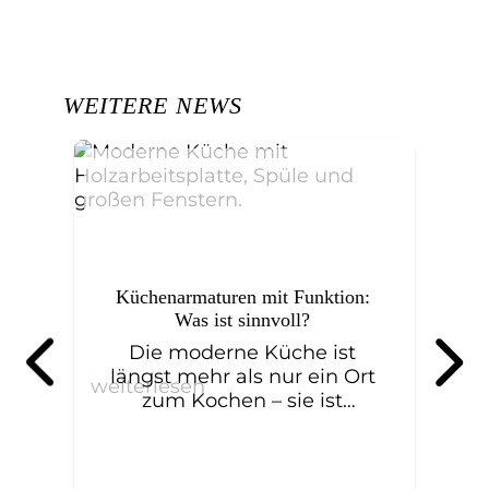
WEITERE NEWS
Küchenarmaturen mit Funktion:
Was ist sinnvoll?
Die moderne Küche ist
B
längst mehr als nur ein Ort
weiterlesen
wei
m
zum Kochen – sie ist
Lebensmittelpunkt,
Treffpunkt und zunehmend
auch Hightech-Zone. Kein