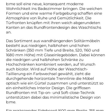
b:me soll eine neue, konsequent moderne
Wohnlichkeit ins Badezimmer bringen. Die weichen
Formen und eine warme Farbgebung schaffen eine
Atmosphäre von Ruhe und Gemütlichkeit. Die
Türfronten knüpfen mit ihren weich abgerundeten
Kanten an das Rundfrontendesign des Waschtischs
an.
Das Sortiment aus wandhängenden Solitärmöbeln
besteht aus niedrigen, halbhohen und hohen
Schränken (350 mm Tiefe und Breite, 520, 1160 und
1680 mm Höhe) mit Glaseinlegeböden. Dabei können
die niedrigen und halbhohen Schränke zu
Hochschränken kombiniert werden, auf Wunsch
auch bicolor. Wird auf Höhe der Waschtisch-
Taillierung ein Farbwechsel gewählt, zieht die
durchgehende horizontale Trennlinie die Möbel
optisch wie ein Gürtel zusammen und unterstützt so
ein einheitliches Interior Design. Die grifflosen
Rundfronten mit Tip-on- und Soft-close-Technik
unterstützen dabei das minimalistische Design von
b:me.
Ein ergänzendes Sideboard (600 mm Breite, 355 mm