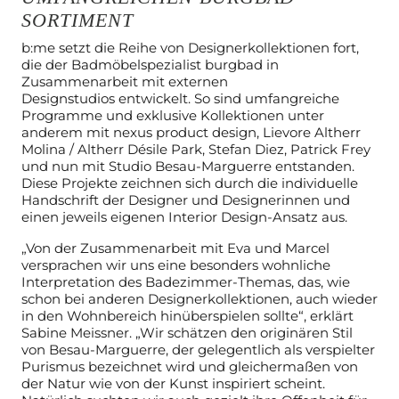
ORTIMENT
b:me setzt die Reihe von Designerkollektionen fort,
die der
Badmöbelspezialist burgbad in
Zusammenarbeit mit externen
Designstudios
entwickelt. So sind umfangreiche
Programme und exklusive Kollektionen
unter
anderem mit nexus product design, Lievore Altherr
Molina / Altherr
Désile Park, Stefan Diez, Patrick Frey
und nun mit Studio Besau-Marguerre
entstanden.
Diese Projekte zeichnen sich durch die individuelle
Handschrift
der Designer und Designerinnen und
einen jeweils eigenen Interior Design-
Ansatz aus.
„Von der Zusammenarbeit mit Eva und Marcel
versprachen wir uns eine
besonders wohnliche
Interpretation des Badezimmer-Themas, das, wie
schon
bei anderen Designerkollektionen, auch wieder
in den Wohnbereich
hinüberspielen sollte“, erklärt
Sabine Meissner. „Wir schätzen den originären
Stil
von Besau-Marguerre, der gelegentlich als verspielter
Purismus
bezeichnet wird und gleichermaßen von
der Natur wie von der Kunst
inspiriert scheint.