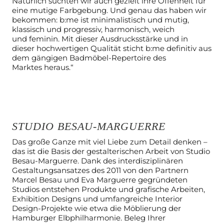
Natürlich suchten wir auch gezielt ihre Offenheit für
eine
mutige Farbgebung. Und genau das haben wir
bekommen: b:me ist
minimalistisch und mutig,
klassisch und progressiv, harmonisch, weich
und
feminin. Mit dieser Ausdrucksstärke und in
dieser hochwertigen Qualität
sticht b:me definitiv aus
dem gängigen Badmöbel-Repertoire des
Marktes
heraus.“
STUDIO BESAU-MARGUERRE
Das große Ganze mit viel Liebe zum Detail denken –
das ist die Basis der
gestalterischen Arbeit von Studio
Besau-Marguerre. Dank des
interdisziplinären
Gestaltungsansatzes des 2011 von den Partnern
Marcel
Besau und Eva Marguerre gegründeten
Studios entstehen Produkte und
grafische Arbeiten,
Exhibition Designs und umfangreiche Interior
Design-
Projekte wie etwa die Möblierung der
Hamburger Elbphilharmonie. Beleg
Ihrer