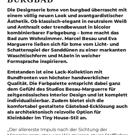
Die Designserie b:me von burgbad überrascht mit
einem völlig neuen Look
und avantgardistischer
Ästhetik. Ob klassisch-elegant in neutralem Weiß
und
Anthrazit oder trendbewusst in bicolor
kombinierbarer Farbgebung – b:me
macht das
Bad zum Wohnzimmer. Marcel Besau und Eva
Marguerre ließen
sich für b:me vom Licht- und
Schattenspiel der Sanddünen zu einer
markanten
Waschtischform und M.beln in weicher
Formsprache inspirieren.
Entstanden ist eine Lack-Kollektion mit
Rundfronten von höchster
handwerklicher
Qualität. Die Farbpalette entspricht dabei ganz
dem Gefühl
des Studios Besau-Marguerre für
zeitgenössisches Interior Design und ist
komplett
individualisierbar. Zudem bietet sich die
komfortabel gestaltete
Gästebad-Ecklösung auch
als architektonisch reizvolle Option für
Kleinbäder
im Tiny House-Stil an.
„Der allererste Impuls nach der Sichtung der