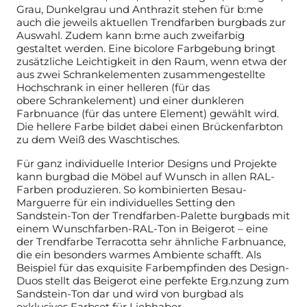
Grau, Dunkelgrau und Anthrazit stehen für b:me
auch die jeweils
aktuellen Trendfarben burgbads zur
Auswahl. Zudem kann b:me auch
zweifarbig
gestaltet werden. Eine bicolore Farbgebung bringt
zusätzliche
Leichtigkeit in den Raum, wenn etwa der
aus zwei Schrankelementen
zusammengestellte
Hochschrank in einer helleren (für das
obere
Schrankelement) und einer dunkleren
Farbnuance (für das untere Element)
gewählt wird.
Die hellere Farbe bildet dabei einen Brückenfarbton
zu dem
Weiß des Waschtisches.
Für ganz individuelle Interior Designs und Projekte
kann burgbad die Möbel
auf Wunsch in allen RAL-
Farben produzieren. So kombinierten Besau-
Marguerre für ein individuelles Setting den
Sandstein-Ton der Trendfarben-
Palette burgbads mit
einem Wunschfarben-RAL-Ton in Beigerot – eine
der
Trendfarbe Terracotta sehr ähnliche Farbnuance,
die ein besonders warmes
Ambiente schafft. Als
Beispiel für das exquisite Farbempfinden des Design-
Duos stellt das Beigerot eine perfekte Erg.nzung zum
Sandstein-Ton dar und
wird von burgbad als
exklusives Farbset für Liebhaber