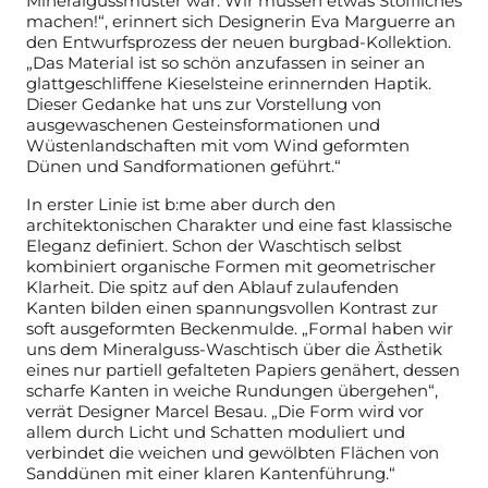
Mineralgussmuster war: Wir müssen etwas Stoffliches
machen!“, erinnert sich Designerin Eva Marguerre an
den Entwurfsprozess der neuen burgbad-Kollektion.
„Das Material ist so schön anzufassen in seiner an
glattgeschliffene Kieselsteine erinnernden Haptik.
Dieser Gedanke hat uns zur Vorstellung von
ausgewaschenen Gesteinsformationen und
Wüstenlandschaften mit vom Wind geformten
Dünen und Sandformationen geführt.“
In erster Linie ist b:me aber durch den
architektonischen Charakter und eine fast klassische
Eleganz definiert. Schon der Waschtisch selbst
kombiniert organische Formen mit geometrischer
Klarheit. Die spitz auf den Ablauf zulaufenden
Kanten bilden einen spannungsvollen Kontrast zur
soft ausgeformten Beckenmulde. „Formal haben wir
uns dem Mineralguss-Waschtisch über die Ästhetik
eines nur partiell gefalteten Papiers genähert, dessen
scharfe Kanten in weiche Rundungen übergehen“,
verrät Designer Marcel Besau. „Die Form wird vor
allem durch Licht und Schatten moduliert und
verbindet die weichen und gewölbten Flächen von
Sanddünen mit einer klaren Kantenführung.“