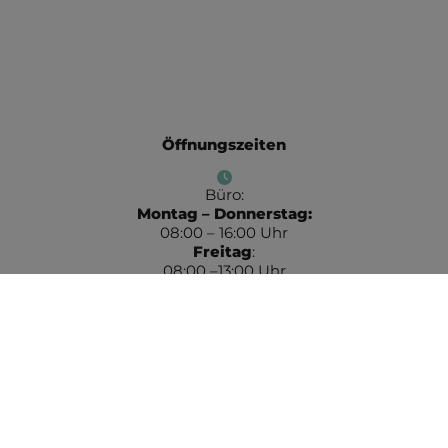
Öffnungszeiten
Büro:
Montag – Donnerstag:
08:00 – 16:00 Uhr
Freitag
:
08:00 –13:00 Uhr
Ausstellung:
Montag – Freitag:
10:00 – 12:30 Uhr
(nachmittags nach telefonischer
Terminvereinbarung)
Kontakt