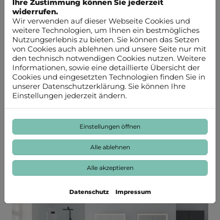
geliefert. Ein zusätzliches Feature ist ein optionaler
Ihre Zustimmung können Sie jederzeit
Verschluss, der mit dem burgbad cleanFlow+ extra
widerrufen.
geordert werden kann. Mit dem burgbad
Wir verwenden auf dieser Webseite Cookies und
cleanFlow+ bieten wir ein eigens entwickeltes,
weitere Technologien, um Ihnen ein bestmögliches
innovatives Schließventil mit integriertem
Nutzungserlebnis zu bieten. Sie können das Setzen
automatischen Überlaufschutz. Es ist perfekt auf den
von Cookies auch ablehnen und unsere Seite nur mit
burgbad cleanFlow abgestimmt und kann einfach
den technisch notwendigen Cookies nutzen. Weitere
gegen den Permanentablauf der
Informationen, sowie eine detaillierte Übersicht der
Standardausführung ausgetauscht werden.
Cookies und eingesetzten Technologien finden Sie in
Zudembesitzt das Schließventil eine Push-to-Open-
unserer Datenschutzerklärung. Sie können Ihre
Funktion, mit der sich das Wasser ganz ohne
Einstellungen jederzeit ändern.
Exzenterstange und Überlaufloch stauen lässt: Ab
einer bestimmten Füllhöhe öffnet sich das
Ventilautomatisch, um ein Überlaufen
Einstellungen öffnen
auszuschließen. Damit können nun auch
überlauflochfreie Aufsatzwaschtische und
Alle ablehnen
Waschtische mit Wandarmatur risikofrei gestaut
werden.
Alle akzeptieren
Datenschutz
Impressum