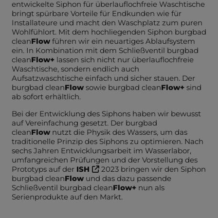
entwickelte Siphon für überlauflochfreie Waschtische
bringt spürbare Vorteile für Endkunden wie für
Installateure und macht den Waschplatz zum puren
Wohlfühlort. Mit dem hochliegenden Siphon burgbad
clean
Flow
führen wir ein neuartiges Ablaufsystem
ein. In Kombination mit dem Schließventil burgbad
clean
Flow+
lassen sich nicht nur überlauflochfreie
Waschtische, sondern endlich auch
Aufsatzwaschtische einfach und sicher stauen. Der
burgbad clean
Flow
sowie burgbad clean
Flow+
sind
ab sofort erhältlich.
Bei der Entwicklung des Siphons haben wir bewusst
auf Vereinfachung gesetzt. Der burgbad
clean
Flow
nutzt die Physik des Wassers, um das
traditionelle Prinzip des Siphons zu optimieren. Nach
sechs Jahren Entwicklungsarbeit im Wasserlabor,
umfangreichen Prüfungen und der Vorstellung des
Prototyps auf der
ISH
2023 bringen wir den Siphon
burgbad clean
Flow
und das dazu passende
Schließventil burgbad clean
Flow+
nun als
Serienprodukte auf den Markt.