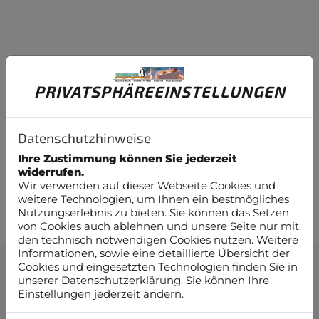
MINIMALISMUS, DER BEGEISTERT.
PRIVATSPHÄRE­EINSTELLUNGEN
Moderne Küchen setzen auf Klarheit – der
WATERCHAMPION folgt diesem Prinzip. Er ersetzt
gleich mehrere Geräte: Wasserkocher, Filterkanne,
Sprudler. Das schafft Platz, reduziert den
Datenschutzhinweise
Stromverbrauch und sorgt für eine aufgeräumte
Ihre Zustimmung können Sie jederzeit
Optik. Weniger ist hier wirklich mehr. Mehr Komfort.
widerrufen.
Mehr Design. Mehr Freiheit.
Wir verwenden auf dieser Webseite Cookies und
weitere Technologien, um Ihnen ein bestmögliches
Nutzungserlebnis zu bieten. Sie können das Setzen
von Cookies auch ablehnen und unsere Seite nur mit
den technisch notwendigen Cookies nutzen. Weitere
Informationen, sowie eine detaillierte Übersicht der
Cookies und eingesetzten Technologien finden Sie in
unserer Datenschutzerklärung. Sie können Ihre
Einstellungen jederzeit ändern.
DIE WASSERFUNKTIONEN IM ÜBERBLICK